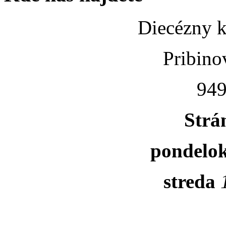
Diecézny k
Pribino
949
Strá
pondelo
streda