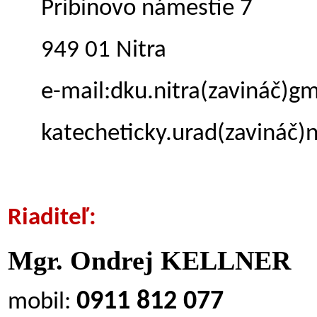
Pribinovo námestie 7
949 01 Nitra
e-mail:dku.nitra
(zavináč)
gm
katecheticky.urad(zavináč)n
Riaditeľ:
Mgr. Ondrej KELLNER
0911 812 077
mobil: