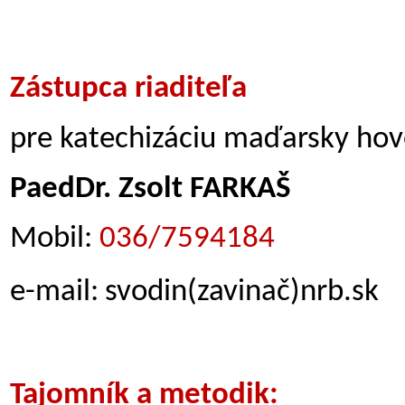
Zástupca riaditeľa
pre katechizáciu maďarsky hovo
PaedDr. Zsolt FARKAŠ
Mobil:
036/7594184
e-mail:
svodin(zavinač)nrb.sk
Tajomník a metodik: