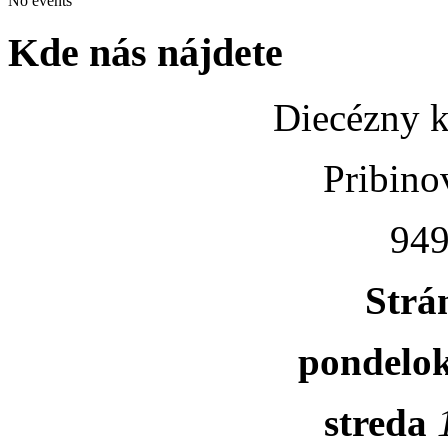
No events
Kde nás nájdete
Diecézny k
Pribino
949
Strá
pondelo
streda