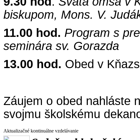
9.30 hod
.
Svätá omša v K
biskupom, Mons. V. Jud
11.00 hod.
Program s pr
seminára sv. Gorazda
13.00 hod.
Obed v Kňazs
Záujem o obed nahláste 
svojmu školskému dekano
Aktualizačné kontinuálne vzdelávanie