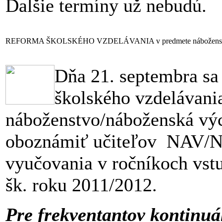
Ďalšie termíny už nebudú.
REFORMA ŠKOLSKÉHO VZDELÁVANIA v predmete náboženstvo
Dňa 21. septembra sa
školského vzdelávani
náboženstvo/náboženská výc
oboznámiť učiteľov NAV/
vyučovania v ročníkoch vstu
šk. roku 2011/2012.
Pre frekventantov kontinuá