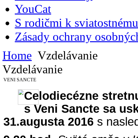
YouCat
S rodičmi k sviatostnému
Zásady ochrany osobnýc
Home
Vzdelávanie
Vzdelávanie
VENI SANCTE
Celodiecézne stretn
s Veni Sancte sa usk
31.augusta 2016
s nasl